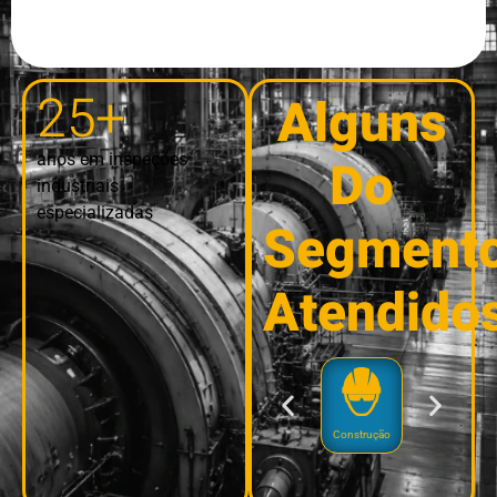
25+
Alguns
anos em inspeções
Do
industriais
especializadas
Segment
Atendido
Construção