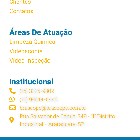
Clientes
Contatos
Áreas De Atuação
Limpeza Química
Videoscopia
Vídeo Inspeção
Institucional
(16) 3335-9302
(16) 99644-5442
brascope@brascope.com.br
Rua Salvador de Cápua, 349 - III Distrito
Industrial - Araraquára-SP