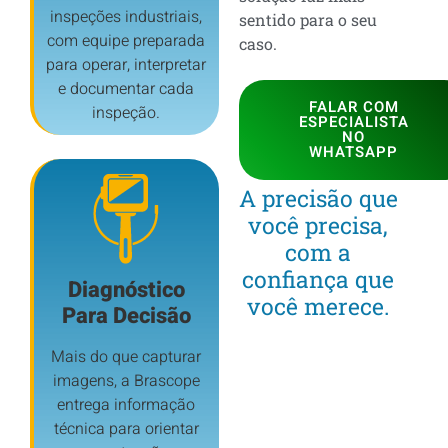
inspeções industriais,
sentido para o seu
com equipe preparada
caso.
para operar, interpretar
e documentar cada
FALAR COM
inspeção.
ESPECIALISTA
NO
WHATSAPP
A precisão que
você precisa,
com a
confiança que
Diagnóstico
você merece.
Para Decisão
Mais do que capturar
imagens, a Brascope
entrega informação
técnica para orientar