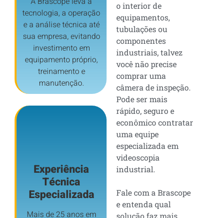
A Brascope leva a
o interior de
tecnologia, a operação
equipamentos,
e a análise técnica até
tubulações ou
sua empresa, evitando
componentes
investimento em
industriais, talvez
equipamento próprio,
você não precise
treinamento e
comprar uma
manutenção.
câmera de inspeção.
Pode ser mais
rápido, seguro e
econômico contratar
uma equipe
especializada em
videoscopia
Experiência
industrial.
Técnica
Especializada
Fale com a Brascope
e entenda qual
Mais de 25 anos em
solução faz mais