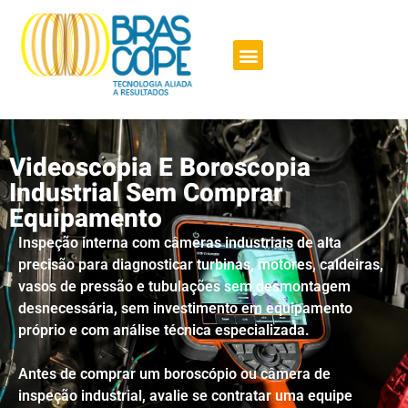
A Brascope
Videoscopia E Boroscopia
Industrial Sem Comprar
Equipamento
Inspeção interna com câmeras industriais de alta
precisão para diagnosticar turbinas, motores, caldeiras,
vasos de pressão e tubulações sem desmontagem
desnecessária, sem investimento em equipamento
próprio e com análise técnica especializada.
Antes de comprar um boroscópio ou câmera de
inspeção industrial, avalie se contratar uma equipe